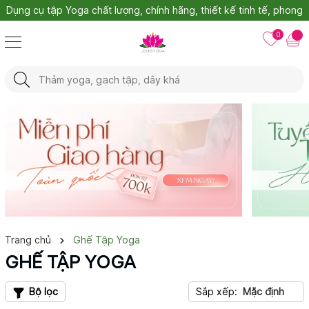
Dụng cụ tập Yoga chất lượng, chính hãng, thiết kế tinh tế, phong
cách đa dạng
0
Trang chủ
Ghế Tập Yoga
GHẾ TẬP YOGA
Bộ lọc
Sắp xếp:
Mặc định