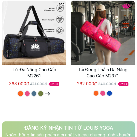
Túi Đa Năng Cao Cấp
Túi Đựng Thảm Đa Năng
M2261
Cao Cấp M2371
363.000₫
262.000₫
471.000₫
340.000₫
-23%
-23%
ĐĂNG KÝ NHẬN TIN TỪ LOUIS YOGA
Nhận thông tin sản phẩm mới nhất và các chương trình khuyến