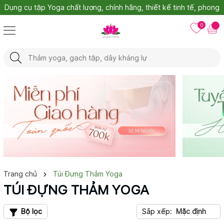
oga chất lượng, chính hãng, thiết kế tinh tế, phong
cách đa dạng
0
Trang chủ
Túi Đựng Thảm Yoga
TÚI ĐỰNG THẢM YOGA
Bộ lọc
Sắp xếp:
Mặc định