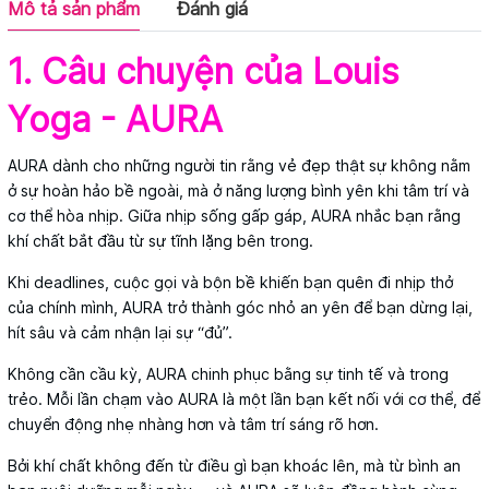
Mô tả sản phẩm
Đánh giá
1. Câu chuyện của Louis
Yoga - AURA
AURA dành cho những người tin rằng vẻ đẹp thật sự không nằm
ở sự hoàn hảo bề ngoài, mà ở năng lượng bình yên khi tâm trí và
cơ thể hòa nhịp. Giữa nhịp sống gấp gáp, AURA nhắc bạn rằng
khí chất bắt đầu từ sự tĩnh lặng bên trong.
Khi deadlines, cuộc gọi và bộn bề khiến bạn quên đi nhịp thở
của chính mình, AURA trở thành góc nhỏ an yên để bạn dừng lại,
hít sâu và cảm nhận lại sự “đủ”.
Không cần cầu kỳ, AURA chinh phục bằng sự tinh tế và trong
trẻo. Mỗi lần chạm vào AURA là một lần bạn kết nối với cơ thể, để
chuyển động nhẹ nhàng hơn và tâm trí sáng rõ hơn.
Bởi khí chất không đến từ điều gì bạn khoác lên, mà từ bình an