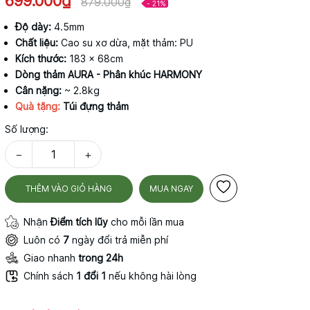
699.000₫
879.000₫
- 21%
Độ dày:
4.5mm
Chất liệu:
Cao su xơ dừa, mặt thảm: PU
Kích thước:
183 x 68cm
Dòng thảm AURA - Phân khúc HARMONY
Cân nặng:
~ 2.8kg
Quà tặng:
Túi đựng thảm
Số lượng:
−
+
THÊM VÀO GIỎ HÀNG
MUA NGAY
Nhận
Điểm tích lũy
cho mỗi lần mua
Luôn có
7
ngày đổi trả miễn phí
Giao nhanh
trong 24h
Chính sách
1 đổi 1
nếu không hài lòng