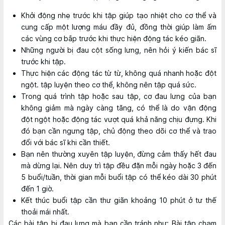
Khởi động nhẹ trước khi tập giúp tạo nhiệt cho cơ thể và
cung cấp một lượng máu đầy đủ, đồng thời giúp làm ấm
các vùng cơ bắp trước khi thực hiện động tác kéo giãn.
Những người bị đau cột sống lưng, nên hỏi ý kiến bác sĩ
trước khi tập.
Thực hiện các động tác từ từ, không quá nhanh hoặc đột
ngột. tập luyện theo cơ thể, không nên tập quá sức.
Trong quá trình tập hoặc sau tập, cơ đau lưng của bạn
không giảm mà ngày càng tăng, có thể là do vận động
đột ngột hoặc động tác vượt quá khả năng chịu đựng. Khi
đó bạn cần ngưng tập, chủ động theo dõi cơ thể và trao
đổi với bác sĩ khi cần thiết.
Bạn nên thường xuyên tập luyện, đừng cảm thấy hết đau
mà dừng lại. Nên duy trì tập đều đặn mỗi ngày hoặc 3 đến
5 buổi/tuần, thời gian mỗi buổi tập có thể kéo dài 30 phút
đến 1 giờ.
Kết thúc buổi tập cần thư giãn khoảng 10 phút ở tư thế
thoải mái nhất.
Các bài tập bị đau lưng mà bạn cần tránh như: Bài tập chạm