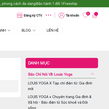
tế, phong cách đa dạng
Bảo hành 1 đổi 1
Freeship
0
Đăng ký CTV
Tài khoản
OANH
BLOG
LIÊN HỆ
DANH MỤC
Báo Chí Nói Về Louis Yoga
LOUIS YOGA X Tạp chí điện tử: Gia đình
mới
LOUIS YOGA x Chuyên trang Gia đình &
Xã hội - Báo điện tử Sức khoẻ và Đời
sống