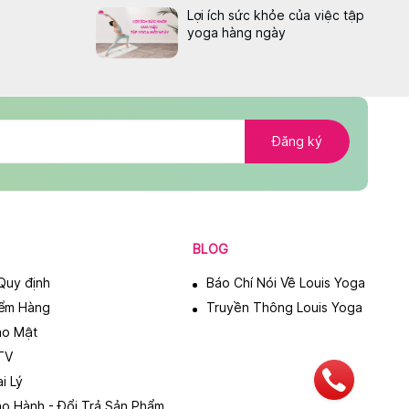
Lợi ích sức khỏe của việc tập
yoga hàng ngày
Đăng ký
BLOG
Quy định
Báo Chí Nói Về Louis Yoga
iểm Hàng
Truyền Thông Louis Yoga
ảo Mật
TV
i Lý
ảo Hành - Đổi Trả Sản Phẩm