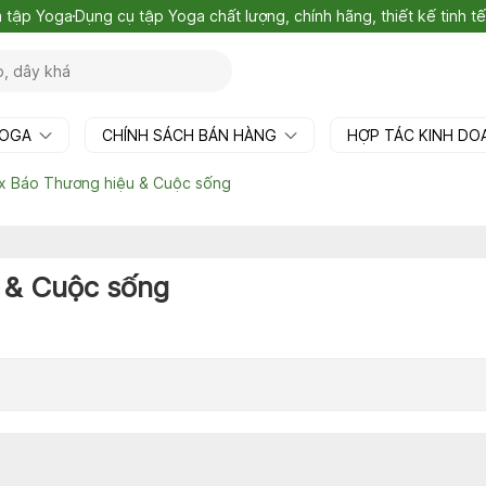
m tập Yoga
Dụng cụ tập Yoga chất lượng, chính hãng, thiết kế tinh 
YOGA
CHÍNH SÁCH BÁN HÀNG
HỢP TÁC KINH D
x Báo Thương hiệu & Cuộc sống
 & Cuộc sống