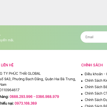
A
uyến mãi.
LIÊN HỆ
CHÍNH SÁCH
G TY PHÚC THÁI GLOBAL
Điều khoản - 
số 9A3, Phường Bạch Đằng, Quận Hai Bà Trưng,
Chính Sách K
 Nam
Chính Sách B
 0110964617
Chính Sách C
 hàng:
0888.293.996 - 0386.988.979
Chính Sách Đạ
hiếu nại:
0973.168.389
Chính Sách B