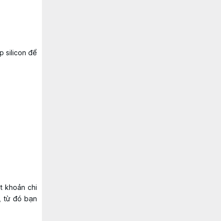
p silicon để
t khoản chi
, từ đó bạn