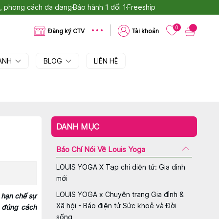
tế, phong cách đa dạng
Bảo hành 1 đổi 1
Freeship
0
Đăng ký CTV
Tài khoản
OANH
BLOG
LIÊN HỆ
DANH MỤC
Báo Chí Nói Về Louis Yoga
LOUIS YOGA X Tạp chí điện tử: Gia đình
mới
LOUIS YOGA x Chuyên trang Gia đình &
 hạn chế sự
Xã hội - Báo điện tử Sức khoẻ và Đời
y đúng cách
sống