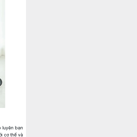
p luyện bạn
i cơ thể và