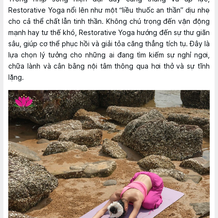
Restorative Yoga nổi lên như một “liều thuốc an thần” dịu nhẹ
cho cả thể chất lẫn tinh thần. Không chú trọng đến vận động
mạnh hay tư thế khó, Restorative Yoga hướng đến sự thư giãn
sâu, giúp cơ thể phục hồi và giải tỏa căng thẳng tích tụ. Đây là
lựa chọn lý tưởng cho những ai đang tìm kiếm sự nghỉ ngơi,
chữa lành và cân bằng nội tâm thông qua hơi thở và sự tĩnh
lặng.