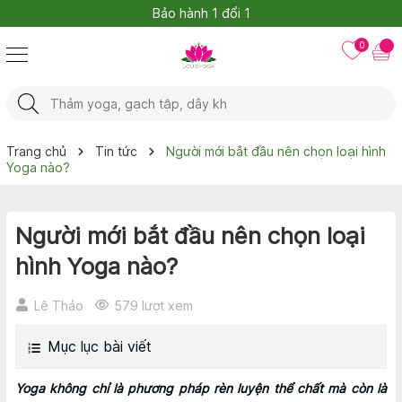
Bảo hành 1 đổi 1
0
Trang chủ
Tin tức
Người mới bắt đầu nên chọn loại hình
Yoga nào?
Người mới bắt đầu nên chọn loại
hình Yoga nào?
Lê Thảo
579 lượt xem
Mục lục bài viết
Yoga không chỉ là phương pháp rèn luyện thể chất mà còn là