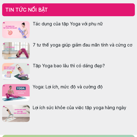
TIN TỨC NỔI BẬT
Tác dụng của tập Yoga với phụ nữ
7 tư thế yoga giúp giảm đau mãn tính và cứng cơ
Tập Yoga bao lâu thì có dáng đẹp?
Yoga: Lợi ích, mức độ và cường độ
Lợi ích sức khỏe của việc tập yoga hàng ngày