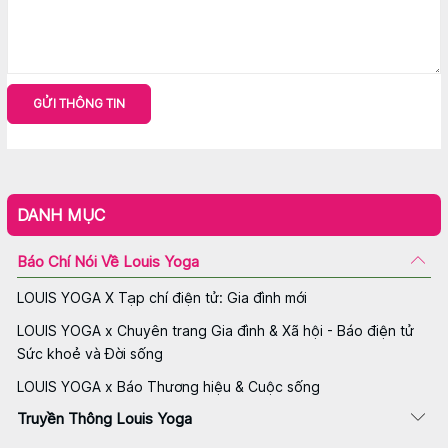
GỬI THÔNG TIN
DANH MỤC
Báo Chí Nói Về Louis Yoga
LOUIS YOGA X Tạp chí điện tử: Gia đình mới
LOUIS YOGA x Chuyên trang Gia đình & Xã hội - Báo điện tử
Sức khoẻ và Đời sống
LOUIS YOGA x Báo Thương hiệu & Cuộc sống
Truyền Thông Louis Yoga