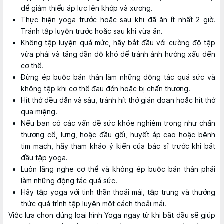
để giảm thiểu áp lực lên khớp và xương.
Thực hiện yoga trước hoặc sau khi đã ăn ít nhất 2 giờ.
Tránh tập luyện trước hoặc sau khi vừa ăn.
Không tập luyện quá mức, hãy bắt đầu với cường độ tập
vừa phải và tăng dần độ khó để tránh ảnh hưởng xấu đến
cơ thể.
Đừng ép buộc bản thân làm những động tác quá sức và
không tập khi cơ thể đau đớn hoặc bị chấn thương.
Hít thở đều đặn và sâu, tránh hít thở gián đoạn hoặc hít thở
qua miệng.
Nếu bạn có các vấn đề sức khỏe nghiêm trọng như chấn
thương cổ, lưng, hoặc đầu gối, huyết áp cao hoặc bệnh
tim mạch, hãy tham khảo ý kiến của bác sĩ trước khi bắt
đầu tập yoga.
Luôn lắng nghe cơ thể và không ép buộc bản thân phải
làm những động tác quá sức.
Hãy tập yoga với tinh thần thoải mái, tập trung và thưởng
thức quá trình tập luyện một cách thoải mái.
Việc lựa chọn đúng loại hình Yoga ngay từ khi bắt đầu sẽ giúp