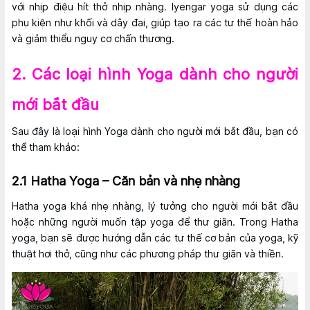
với nhịp điệu hít thở nhịp nhàng. Iyengar yoga sử dụng các
phụ kiện như khối và dây đai, giúp tạo ra các tư thế hoàn hảo
và giảm thiểu nguy cơ chấn thương.
2. Các loại hình Yoga dành cho người
mới bắt đầu
Sau đây là loại hình Yoga dành cho người mới bắt đầu, bạn có
thể tham khảo:
2.1 Hatha Yoga – Căn bản và nhẹ nhàng
Hatha yoga khá nhẹ nhàng, lý tưởng cho người mới bắt đầu
hoặc những người muốn tập yoga để thư giãn. Trong Hatha
yoga, bạn sẽ được hướng dẫn các tư thế cơ bản của yoga, kỹ
thuật hơi thở, cũng như các phương pháp thư giãn và thiền.