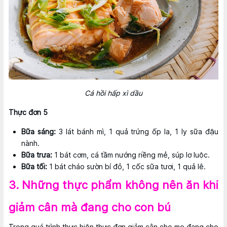
Cá hồi hấp xì dầu
Thực đơn 5
Bữa sáng:
3 lát bánh mì, 1 quả trứng ốp la, 1 ly sữa đậu
nành.
Bữa trưa:
1 bát cơm, cá tầm nướng riềng mẻ, súp lơ luộc.
Bữa tối:
1 bát cháo sườn bí đỏ, 1 cốc sữa tươi, 1 quả lê.
3. Những thực phẩm không nên ăn khi
giảm cân mà đang cho con bú
Trong quá trình thực hiện thực đơn giảm cân cho mẹ đang cho