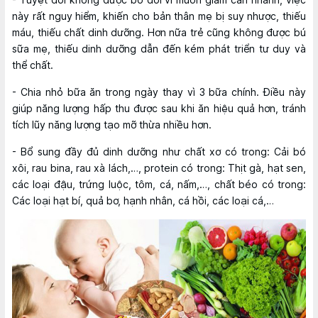
này rất nguy hiểm, khiến cho bản thân mẹ bị suy nhược, thiếu
máu, thiếu chất dinh dưỡng. Hơn nữa trẻ cũng không được bú
sữa mẹ, thiếu dinh dưỡng dẫn đến kém phát triển tư duy và
thể chất.
- Chia nhỏ bữa ăn trong ngày thay vì 3 bữa chính. Điều này
giúp năng lượng hấp thu được sau khi ăn hiệu quả hơn, tránh
tích lũy năng lượng tạo mỡ thừa nhiều hơn.
- Bổ sung đầy đủ dinh dưỡng như chất xơ có trong: Cải bó
xôi, rau bina, rau xà lách,…, protein có trong: Thịt gà, hạt sen,
các loại đậu, trứng luộc, tôm, cá, nấm,…, chất béo có trong:
Các loại hạt bí, quả bơ, hạnh nhân, cá hồi, các loại cá,…