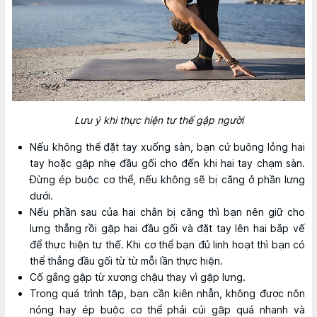
Lưu ý khi thực hiện tư thế gập người
Nếu không thể đặt tay xuống sàn, bạn cứ buông lỏng hai
tay hoặc gập nhẹ đầu gối cho đến khi hai tay chạm sàn.
Đừng ép buộc cơ thể, nếu không sẽ bị căng ở phần lưng
dưới.
Nếu phần sau của hai chân bị căng thì bạn nên giữ cho
lưng thẳng rồi gập hai đầu gối và đặt tay lên hai bắp vế
để thực hiện tư thế. Khi cơ thể bạn đủ linh hoạt thì bạn có
thể thẳng đầu gối từ từ mỗi lần thực hiện.
Cố gắng gập từ xương chậu thay vì gập lưng.
Trong quá trình tập, bạn cần kiên nhẫn, không được nôn
nóng hay ép buộc cơ thể phải cúi gập quá nhanh và