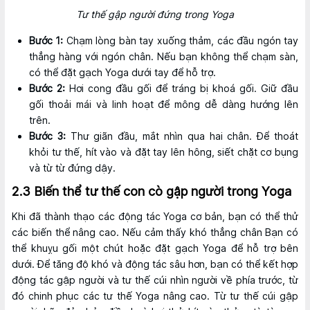
Tư thế gập người đứng trong Yoga
Bước 1:
Chạm lòng bàn tay xuống thảm, các đầu ngón tay
thẳng hàng với ngón chân. Nếu bạn không thể chạm sàn,
có thể đặt gạch Yoga dưới tay để hỗ trợ.
Bước 2:
Hơi cong đầu gối để tráng bị khoá gối. Giữ đầu
gối thoải mái và linh hoạt để mông dễ dàng hướng lên
trên.
Bước 3:
Thư giãn đầu, mắt nhìn qua hai chân. Để thoát
khỏi tư thế, hít vào và đặt tay lên hông, siết chặt cơ bụng
và từ từ đứng dậy.
2.3 Biến thể tư thế con cò gập người trong Yoga
Khi đã thành thạo các động tác Yoga cơ bản, bạn có thể thử
các biến thể nâng cao. Nếu cảm thấy khó thẳng chân Bạn có
thể khuỵu gối một chút hoặc đặt gạch Yoga để hỗ trợ bên
dưới. Để tăng độ khó và động tác sâu hơn, bạn có thể kết hợp
động tác gập người và tư thế cúi nhìn người về phía trước, từ
đó chinh phục các tư thế Yoga nâng cao. Từ tư thế cúi gập