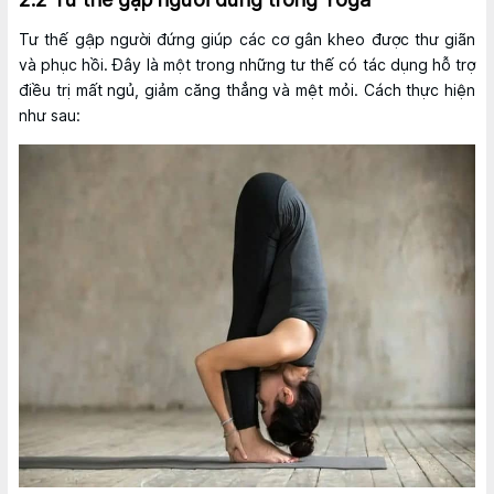
Tư thế gập người đứng giúp các cơ gân kheo được thư giãn
và phục hồi. Đây là một trong những tư thế có tác dụng hỗ trợ
điều trị mất ngủ, giảm căng thẳng và mệt mỏi. Cách thực hiện
như sau: