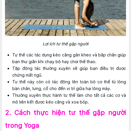
Lợi ích tư thế gập người
Tư thế các tác dụng kéo căng gân kheo và bắp chân giúp
bạn thư giãn khi chạy bộ hay chơi thể thao.
Tập động tác thường xuyên sẽ giúp bạn điều trị được
chứng mất ngủ.
Tư thế này còn có tác động lên toàn bộ cơ thể từ lòng
bàn chân, lưng, cổ cho đến vị trí giữa hai lông mày.
Thường xuyên thực hành tư thế làm cho tất cả các cơ và
mô liên kết được kéo căng và xoa bóp.
2. Cách thực hiện tư thế gập người
trong Yoga