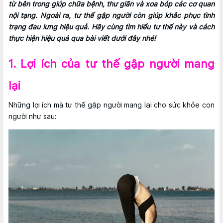
từ bên trong giúp chữa bệnh, thư giãn và xoa bóp các cơ quan
nội tạng. Ngoài ra, tư thế gập người còn giúp khắc phục tình
trạng đau lưng hiệu quả. Hãy cùng tìm hiểu tư thế này và cách
thực hiện hiệu quả qua bài viết dưới đây nhé!
1. Lợi ích của tư thế gập người mang
lại
Những lợi ích mà tư thế gập người mang lại cho sức khỏe con
người như sau: