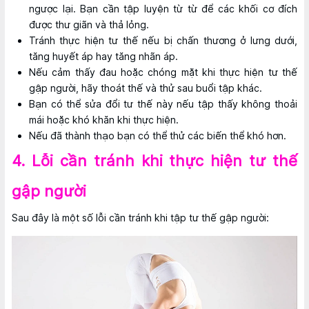
ngược lại. Bạn cần tập luyện từ từ để các khối cơ đích
được thư giãn và thả lỏng.
Tránh thực hiện tư thế nếu bị chấn thương ở lưng dưới,
tăng huyết áp hay tăng nhãn áp.
Nếu cảm thấy đau hoặc chóng mặt khi thực hiện tư thế
gập người, hãy thoát thế và thử sau buổi tập khác.
Bạn có thể sửa đổi tư thế này nếu tập thấy không thoải
mái hoặc khó khăn khi thực hiện.
Nếu đã thành thạo bạn có thể thử các biến thể khó hơn.
4. Lỗi cần tránh khi thực hiện tư thế
gập người
Sau đây là một số lỗi cần tránh khi tập tư thế gập người: