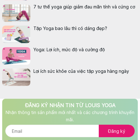
7 tư thế yoga giúp giảm đau mãn tính và cứng cơ
Tập Yoga bao lâu thì có dáng đẹp?
Yoga: Lợi ích, mức độ và cường độ
Lợi ích sức khỏe của việc tập yoga hàng ngày
ĐĂNG KÝ NHẬN TIN TỪ LOUIS YOGA
Nhận thông tin sản phẩm mới nhất và các chương trình khuyến
mãi.
Đăng ký