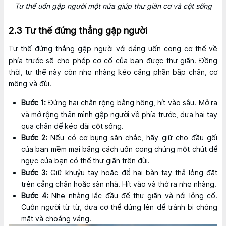
Tư thế uốn gập người một nửa giúp thư giãn cơ và cột sống
2.3 Tư thế đứng thẳng gập người
Tư thế đứng thẳng gập người với dáng uốn cong cơ thể về
phía trước sẽ cho phép cơ cổ của bạn được thư giãn. Đồng
thời, tư thế này còn nhẹ nhàng kéo căng phần bắp chân, cơ
mông và đùi.
Bước 1:
Đứng hai chân rộng bằng hông, hít vào sâu. Mở ra
và mở rộng thân mình gập người về phía trước, đưa hai tay
qua chân để kéo dài cột sống.
Bước 2:
Nếu có cơ bụng săn chắc, hãy giữ cho đầu gối
của bạn mềm mại bằng cách uốn cong chúng một chút để
ngực của bạn có thể thư giãn trên đùi.
Bước 3:
Giữ khuỷu tay hoặc để hai bàn tay thả lỏng đặt
trên cẳng chân hoặc sàn nhà. Hít vào và thở ra nhẹ nhàng.
Bước 4:
Nhẹ nhàng lắc đầu để thư giãn và nới lỏng cổ.
Cuộn người từ từ, đưa cơ thể đứng lên để tránh bị chóng
mặt và choáng váng.