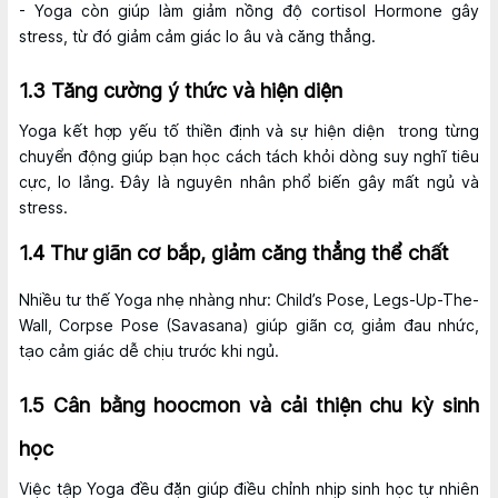
- Yoga còn giúp làm giảm nồng độ cortisol Hormone gây
stress, từ đó giảm cảm giác lo âu và căng thẳng.
1.3 Tăng cường ý thức và hiện diện
Yoga kết hợp yếu tố thiền định và sự hiện diện trong từng
chuyển động giúp bạn học cách tách khỏi dòng suy nghĩ tiêu
cực, lo lắng. Đây là nguyên nhân phổ biến gây mất ngủ và
stress.
1.4 Thư giãn cơ bắp, giảm căng thẳng thể chất
Nhiều tư thế Yoga nhẹ nhàng như: Child’s Pose, Legs-Up-The-
Wall, Corpse Pose (Savasana) giúp giãn cơ, giảm đau nhức,
tạo cảm giác dễ chịu trước khi ngủ.
1.5 Cân bằng hoocmon và cải thiện chu kỳ sinh
học
Việc tập Yoga đều đặn giúp điều chỉnh nhịp sinh học tự nhiên