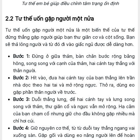
Tư thế em bé giúp điều chỉnh tâm trạng ổn định
2.2 Tư thế uốn gập người một nửa
Tư thế uốn gập người một nửa là một biến thể của tư thế
đứng thẳng gập người giúp bạn thư giãn cơ và cột sống. Bạn
sẽ thả lỏng người và từ đó đi vào giấc ngủ được dễ dàng hơn.
Bước 1:
Đứng ở giữa thảm, bàn chân bước rộng bằng
hông, song song với cạnh của thảm, hai cánh tay thẳng với
thân người.
Bước 2:
Hít vào, đưa hai cánh tay của bạn thẳng lên trần
nhà dọc theo hai tai và mở rộng ngực. Thở ra, dùng eo
gập phần thân người về trước.
Bước 3:
Duỗi thẳng lưng, để hai cánh tay và lưng song
song với thảm, thư giãn cổ và ngực vẫn mở rộng. Hạ cằm
của bạn chạm cổ nhưng giữ cho đầu không gập nhiều mà
chỉ hơi cúi.
Bước 4:
Giữ nguyên cơ thể, từ từ duỗi tay thẳng ngang vai
xuống sàn. Gập gối và dùng eo nâng người lên để hoàn