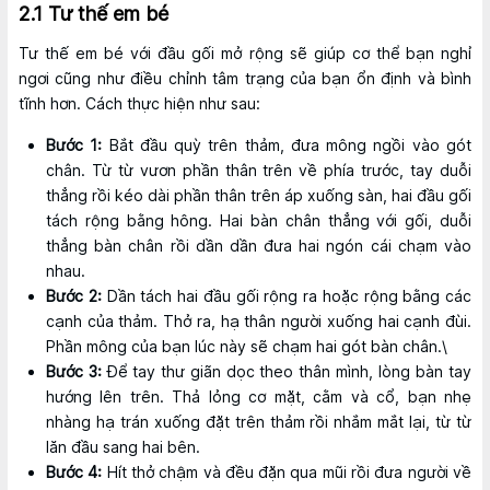
2.1 Tư thế em bé
Tư thế em bé với đầu gối mở rộng sẽ giúp cơ thể bạn nghỉ
ngơi cũng như điều chỉnh tâm trạng của bạn ổn định và bình
tĩnh hơn. Cách thực hiện như sau:
Bước 1:
Bắt đầu quỳ trên thảm, đưa mông ngồi vào gót
chân. Từ từ vươn phần thân trên về phía trước, tay duỗi
thẳng rồi kéo dài phần thân trên áp xuống sàn, hai đầu gối
tách rộng bằng hông. Hai bàn chân thẳng với gối, duỗi
thẳng bàn chân rồi dần dần đưa hai ngón cái chạm vào
nhau.
Bước 2:
Dần tách hai đầu gối rộng ra hoặc rộng bằng các
cạnh của thảm. Thở ra, hạ thân người xuống hai cạnh đùi.
Phần mông của bạn lúc này sẽ chạm hai gót bàn chân.\
Bước 3:
Để tay thư giãn dọc theo thân mình, lòng bàn tay
hướng lên trên. Thả lỏng cơ mặt, cằm và cổ, bạn nhẹ
nhàng hạ trán xuống đặt trên thảm rồi nhắm mắt lại, từ từ
lăn đầu sang hai bên.
Bước 4:
Hít thở chậm và đều đặn qua mũi rồi đưa người về