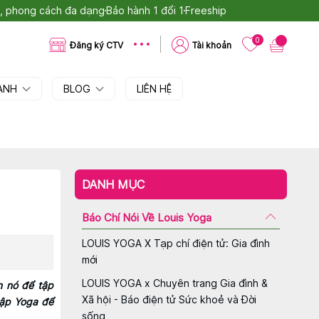
tế, phong cách đa dạng
Bảo hành 1 đổi 1
Freeship
0
Đăng ký CTV
Tài khoản
OANH
BLOG
LIÊN HỆ
DANH MỤC
Báo Chí Nói Về Louis Yoga
LOUIS YOGA X Tạp chí điện tử: Gia đình
mới
LOUIS YOGA x Chuyên trang Gia đình &
n nó để tập
Xã hội - Báo điện tử Sức khoẻ và Đời
tập Yoga để
sống