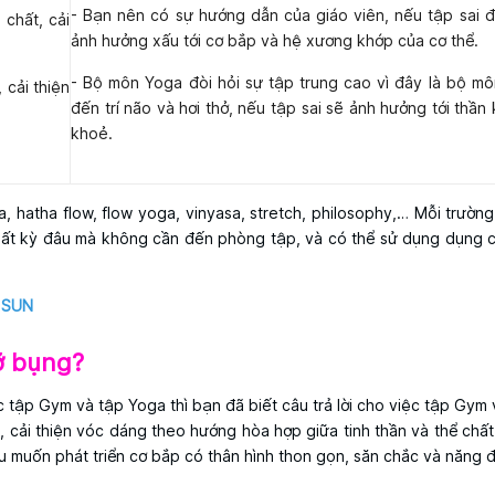
- Bạn nên có sự hướng dẫn của giáo viên, nếu tập sai 
chất, cải
ảnh hưởng xấu tới cơ bắp và hệ xương khớp của cơ thể.
- Bộ môn Yoga đòi hỏi sự tập trung cao vì đây là bộ mô
 cải thiện
đến trí não và hơi thở, nếu tập sai sẽ ảnh hưởng tới thần
khoẻ.
 hatha flow, flow yoga, vinyasa, stretch, philosophy,… Mỗi trường
bất kỳ đâu mà không cần đến phòng tập, và có thể sử dụng dụng c
 SUN
ỡ bụng?
 tập Gym và tập Yoga thì bạn đã biết câu trả lời cho việc tập Gym 
 cải thiện vóc dáng theo hướng hòa hợp giữa tinh thần và thể chấ
 muốn phát triển cơ bắp có thân hình thon gọn, săn chắc và năng đ