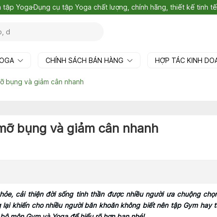
m tập Yoga
Dụng cụ tập Yoga chất lượng, chính hãng, thiết kế tinh 
YOGA
CHÍNH SÁCH BÁN HÀNG
HỢP TÁC KINH D
ỡ bụng và giảm cân nhanh
mỡ bụng và giảm cân nhanh
ỏe, cải thiện đời sống tinh thần được nhiều người ưa chuộng chọ
ng lại khiến cho nhiều người băn khoăn không biết nên tập Gym hay 
2 bộ môn Gym và Yoga để hiểu rõ hơn bạn nhé!