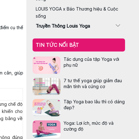
LOUIS YOGA x Báo Thương hiệu & Cuộc
sống
Truyền Thông Louis Yoga
điểm cụ thể
TIN TỨC NỔI BẬT
Tác dụng của tập Yoga với
phụ nữ
m cân, giúp
7 tư thế yoga giúp giảm đau
mãn tính và cứng cơ
Tập Yoga bao lâu thì có dáng
hưng chế độ
đẹp?
 khiến cho
ăng bằng về
Yoga: Lợi ích, mức độ và
cường độ
không đúng