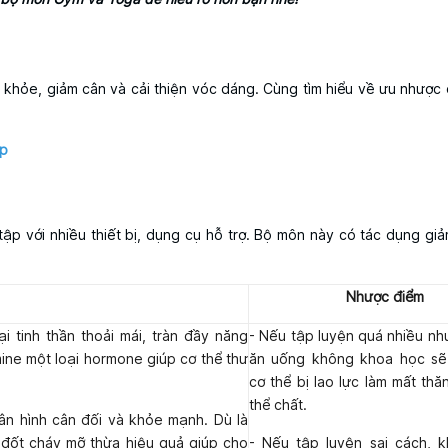
khỏe, giảm cân và cải thiện vóc dáng. Cùng tìm hiểu về ưu nhược 
ập
p với nhiều thiết bị, dụng cụ hỗ trợ. Bộ môn này có tác dụng giả
Nhược điểm
 tinh thần thoải mái, tràn đầy năng
- Nếu tập luyện quá nhiều n
mine một loại hormone giúp cơ thể thư
ăn uống không khoa học sẽ
cơ thể bị lao lực làm mất th
thể chất.
n hình cân đối và khỏe mạnh. Dù là
 đốt cháy mỡ thừa hiệu quả giúp cho
- Nếu tập luyện sai cách, 