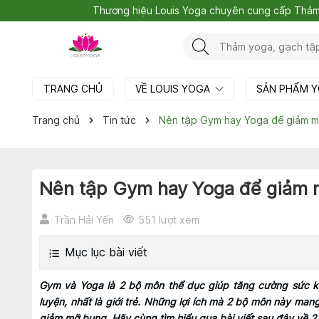
Thương hiệu Louis Yoga chuyên cung cấp Thả
TRANG CHỦ
VỀ LOUIS YOGA
SẢN PHẨM 
Trang chủ
Tin tức
Nên tập Gym hay Yoga để giảm m
Nên tập Gym hay Yoga để giảm 
Trần Hải Yến
551 lượt xem
Mục lục bài viết
Gym và Yoga là 2 bộ môn thể dục giúp tăng cường sức kh
luyện, nhất là giới trẻ. Những lợi ích mà 2 bộ môn này ma
giảm mỡ bụng. Hãy cùng tìm hiểu qua bài viết sau đây về 