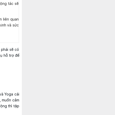
động tác sẽ
n liên quan
 kinh và sức
 phái sẽ có
ụ hỗ trợ để
và Yoga cái
t, muốn cảm
ộng thì tập