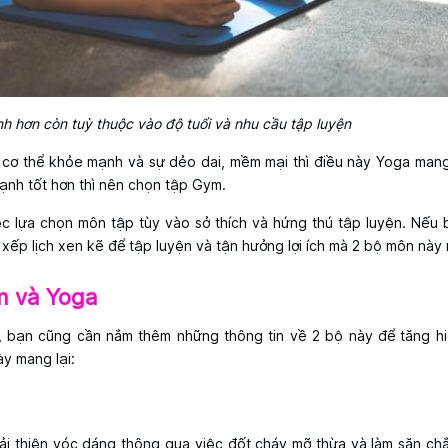
 hơn còn tuỳ thuộc vào độ tuổi và nhu cầu tập luyện
 cơ thể khỏe mạnh và sự dẻo dai, mềm mại thì điều này Yoga mang 
nh tốt hơn thì nên chọn tập Gym.
ệc lựa chọn môn tập tùy vào sở thích và hứng thú tập luyện. Nếu
xếp lịch xen kẽ để tập luyện và tận hưởng lợi ích mà 2 bộ môn này 
ym và Yoga
 bạn cũng cần nắm thêm những thông tin về 2 bộ này để tăng h
y mang lại:
cải thiện vóc dáng thông qua việc đốt cháy mỡ thừa và làm săn ch