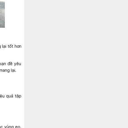
lại tốt hơn
 bạn đề yêu
mang lại.
iệu quả tập
ắc vùng eo.